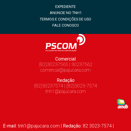
EXPEDIENTE
ANUNCIE NO TNH1
TERMOS E CONDIÇÕES DE USO
FALE CONOSCO
Comercial
(82)30237565 | 30237562
comercial@pajucara.com
Redação
(82)30237574 | (82)3023-7574
tnh1@pajucara.com
E-mail:
tnh1@pajucara.com
|
Redação:
82 3023-7574 |