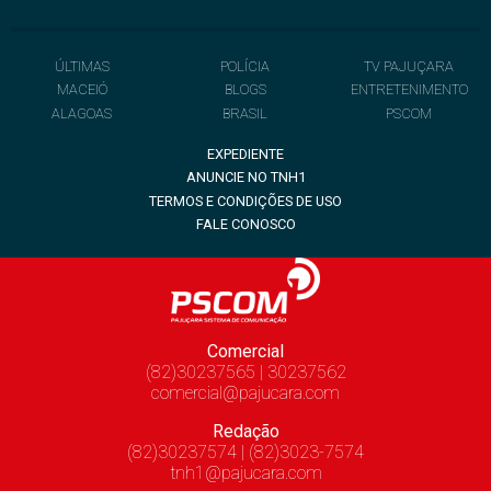
ÚLTIMAS
POLÍCIA
TV PAJUÇARA
MACEIÓ
BLOGS
ENTRETENIMENTO
ALAGOAS
BRASIL
PSCOM
EXPEDIENTE
ANUNCIE NO TNH1
TERMOS E CONDIÇÕES DE USO
FALE CONOSCO
Comercial
(82)30237565 | 30237562
comercial@pajucara.com
Redação
(82)30237574 | (82)3023-7574
tnh1@pajucara.com