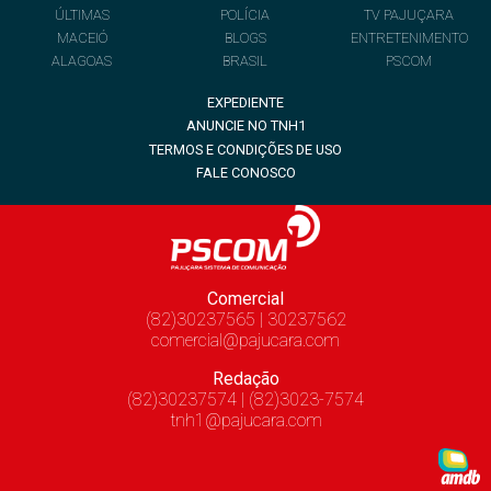
ÚLTIMAS
POLÍCIA
TV PAJUÇARA
MACEIÓ
BLOGS
ENTRETENIMENTO
ALAGOAS
BRASIL
PSCOM
EXPEDIENTE
ANUNCIE NO TNH1
TERMOS E CONDIÇÕES DE USO
FALE CONOSCO
Comercial
(82)30237565 | 30237562
comercial@pajucara.com
Redação
(82)30237574 | (82)3023-7574
tnh1@pajucara.com