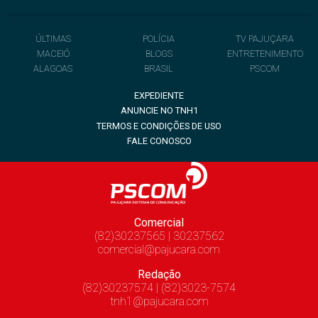
ÚLTIMAS
POLÍCIA
TV PAJUÇARA
MACEIÓ
BLOGS
ENTRETENIMENTO
ALAGOAS
BRASIL
PSCOM
EXPEDIENTE
ANUNCIE NO TNH1
TERMOS E CONDIÇÕES DE USO
FALE CONOSCO
Comercial
(82)30237565 | 30237562
comercial@pajucara.com
Redação
(82)30237574 | (82)3023-7574
tnh1@pajucara.com