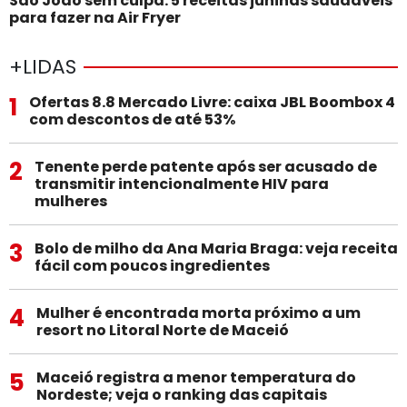
São João sem culpa: 5 receitas juninas saudáveis
para fazer na Air Fryer
+LIDAS
1
Ofertas 8.8 Mercado Livre: caixa JBL Boombox 4
com descontos de até 53%
2
Tenente perde patente após ser acusado de
transmitir intencionalmente HIV para
mulheres
3
Bolo de milho da Ana Maria Braga: veja receita
fácil com poucos ingredientes
4
Mulher é encontrada morta próximo a um
resort no Litoral Norte de Maceió
5
Maceió registra a menor temperatura do
Nordeste; veja o ranking das capitais