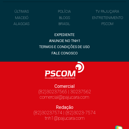
ÚLTIMAS
POLÍCIA
TV PAJUÇARA
MACEIÓ
BLOGS
ENTRETENIMENTO
ALAGOAS
BRASIL
PSCOM
EXPEDIENTE
ANUNCIE NO TNH1
TERMOS E CONDIÇÕES DE USO
FALE CONOSCO
Comercial
(82)30237565 | 30237562
comercial@pajucara.com
Redação
(82)30237574 | (82)3023-7574
tnh1@pajucara.com