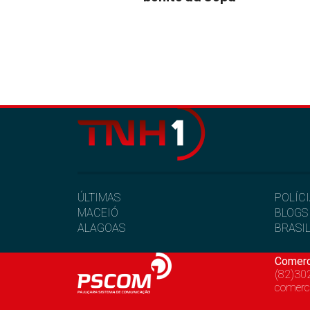
ÚLTIMAS
POLÍC
MACEIÓ
BLOGS
ALAGOAS
BRASI
Comerc
(82)30
comerc