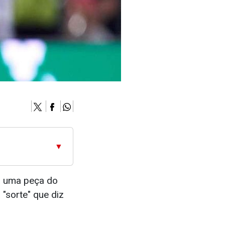
▼
la uma peça do
"sorte" que diz