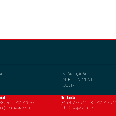
IA
TV PAJUÇARA
ENTRETENIMENTO
L
PSCOM
ial
Redação
237565 | 30237562
(82)30237574 | (82)3023-757
ial@pajucara.com
tnh1@pajucara.com