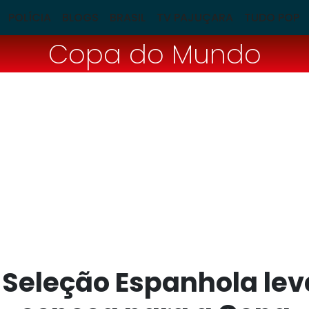
POLÍCIA
BLOGS
BRASIL
TV PAJUÇARA
TUDO POP
Copa do Mundo
 Seleção Espanhola lev