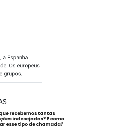
o, a Espanha
erde. Os europeus
de grupos.
AS
 que recebemos tantas
ações indesejadas? E como
tar esse tipo de chamada?