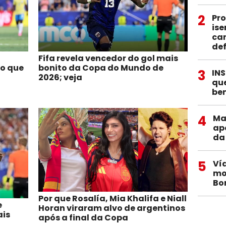
2
Pro
ise
car
def
Fifa revela vencedor do gol mais
do que
bonito da Copa do Mundo de
3
INS
2026; veja
qu
ben
4
Ma
ap
da
5
Ví
mo
Bo
Por que Rosalía, Mia Khalifa e Niall
e
Horan viraram alvo de argentinos
ais
após a final da Copa