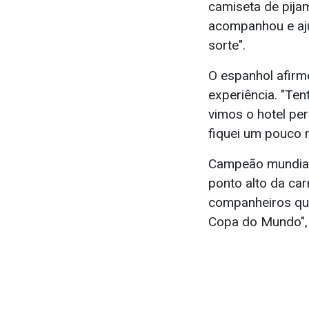
camiseta de pija
acompanhou e aju
sorte".
O espanhol afirmo
experiência. "Ten
vimos o hotel pe
fiquei um pouco n
Campeão mundial 
ponto alto da car
companheiros que
Copa do Mundo", 