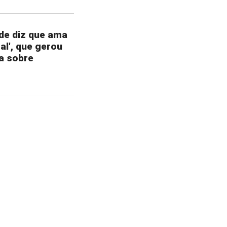
de diz que ama
tal', que gerou
a sobre