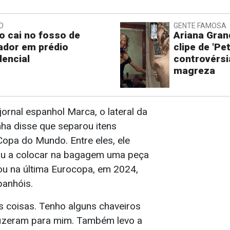
O
GENTE FAMOSA
o cai no fosso de
Ariana Gran
ador em prédio
clipe de 'Pe
dencial
controvérsi
magreza
jornal espanhol Marca, o lateral da
ha disse que separou itens
Copa do Mundo. Entre eles, ele
ou a colocar na bagagem uma peça
u na última Eurocopa, em 2024,
panhóis.
s coisas. Tenho alguns chaveiros
fizeram para mim. Também levo a