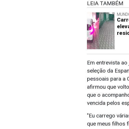
LEIA TAMBÉM
MUND
Carr
elev
resi
Em entrevista ao 
seleção da Espan
pessoais para a 
afirmou que volt
que o acompanho
vencida pelos es
"Eu carrego vária
que meus filhos 