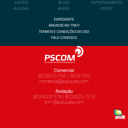
MACEIÓ
BLOGS
ENTRETENIMENTO
ALAGOAS
BRASIL
PSCOM
EXPEDIENTE
ANUNCIE NO TNH1
TERMOS E CONDIÇÕES DE USO
FALE CONOSCO
Comercial
(82)30237565 | 30237562
comercial@pajucara.com
Redação
(82)30237574 | (82)3023-7574
tnh1@pajucara.com