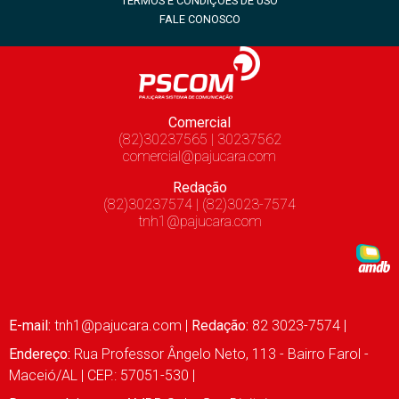
TERMOS E CONDIÇÕES DE USO
FALE CONOSCO
Comercial
(82)30237565 | 30237562
comercial@pajucara.com
Redação
(82)30237574 | (82)3023-7574
tnh1@pajucara.com
E-mail:
tnh1@pajucara.com
|
Redação:
82 3023-7574 |
Endereço:
Rua Professor Ângelo Neto, 113 - Bairro Farol -
Maceió/AL | CEP.: 57051-530 |