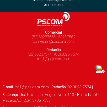
FALE CONOSCO
Comercial
(82)30237565 | 30237562
comercial@pajucara.com
Redação
(82)30237574 | (82)3023-7574
tnh1@pajucara.com
E-mail:
tnh1@pajucara.com
|
Redação:
82 3023-7574 |
Endereço:
Rua Professor Ângelo Neto, 113 - Bairro Farol -
Maceió/AL | CEP.: 57051-530 |