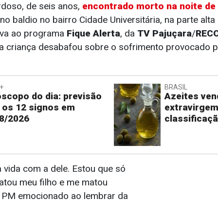
doso, de seis anos,
encontrado morto na noite de
no baldio no bairro Cidade Universitária, na parte alt
siva ao programa
Fique Alerta
, da
TV Pajuçara
/
REC
 da criança desabafou sobre o sofrimento provocado p
+
BRASIL
scopo do dia: previsão
Azeites ve
 os 12 signos em
extravirge
8/2026
classificaç
 vida com a dele. Estou que só
atou meu filho e me matou
o PM emocionado ao lembrar da