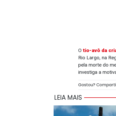
O
tio-avô da cri
Rio Largo, na Reg
pela morte do men
investiga a motiv
Gostou? Compart
LEIA MAIS