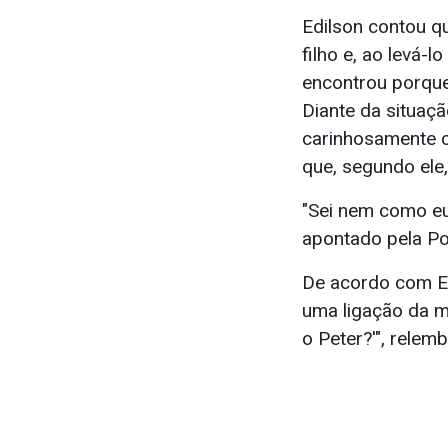
Edilson contou 
filho e, ao levá-
encontrou porque 
Diante da situaçã
carinhosamente c
que, segundo ele
"Sei nem como eu
apontado pela Pol
De acordo com Ed
uma ligação da m
o Peter?'", relem