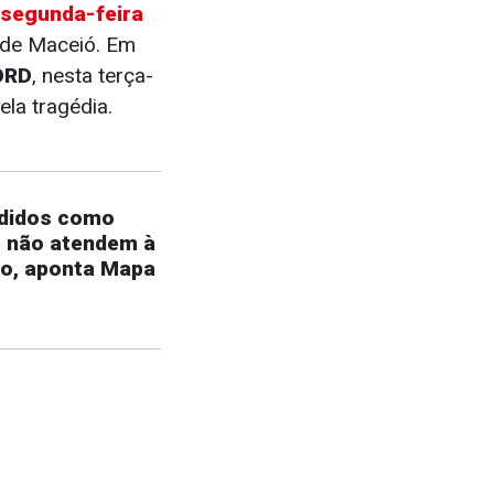
 segunda-feira
a de Maceió. Em
ORD
, nesta terça-
ela tragédia.
ndidos como
m não atendem à
ão, aponta Mapa