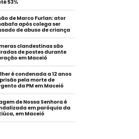
até 53%
são de Marco Furlan: ator
abafa após colega ser
usado de abuso de criança
meras clandestinas são
iradas de postes durante
eração em Maceió
lher é condenada a 12 anos
 prisão pela morte de
rgento da PM em Maceió
agem de Nossa Senhora é
ndalizada em paróquia da
tiúca, em Maceió