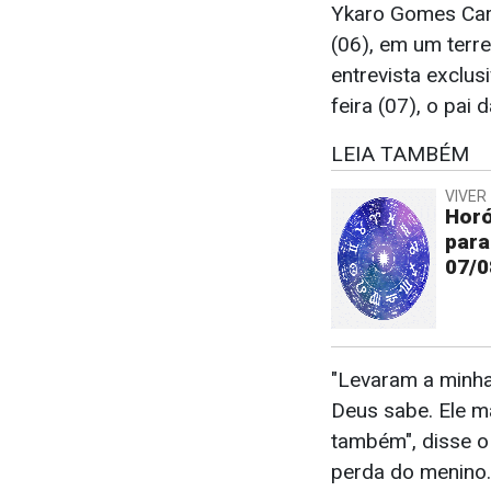
Ykaro Gomes Car
(06), em um terre
entrevista exclu
feira (07), o pai
LEIA TAMBÉM
VIVER 
Horó
para
07/0
"Levaram a minha
Deus sabe. Ele m
também", disse 
perda do menino.