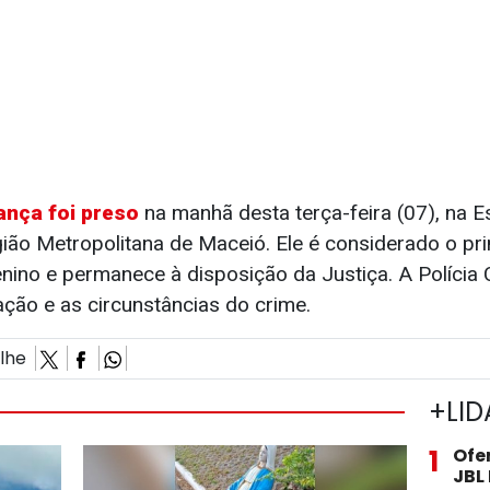
ança foi preso
na manhã desta terça-feira (07), na E
ião Metropolitana de Maceió. Ele é considerado o pri
ino e permanece à disposição da Justiça. A Polícia C
ação e as circunstâncias do crime.
ilhe
+LID
1
Ofe
JBL