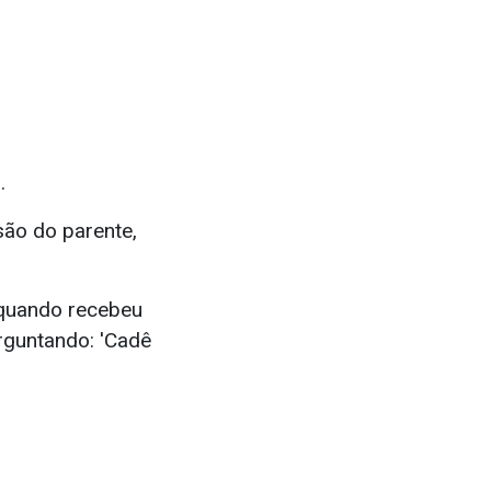
.
são do parente,
 quando recebeu
rguntando: 'Cadê