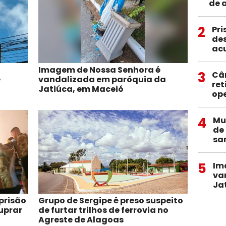
de 
2
Pri
des
ac
Imagem de Nossa Senhora é
3
Câ
e
vandalizada em paróquia da
ret
Jatiúca, em Maceió
op
4
Mu
de
sa
5
Im
va
Ja
prisão
Grupo de Sergipe é preso suspeito
uprar
de furtar trilhos de ferrovia no
Agreste de Alagoas