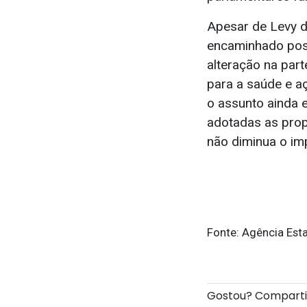
Apesar de Levy d
encaminhado poss
alteração na par
para a saúde e a
o assunto ainda
adotadas as prop
não diminua o im
Fonte: Agência Est
Gostou? Compart