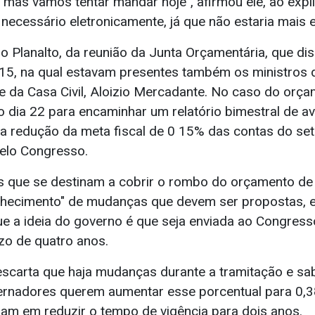
 mas vamos tentar mandar hoje", afirmou ele, ao expl
 necessário eletronicamente, já que não estaria mais e
no Planalto, da reunião da Junta Orçamentária, que dis
5, na qual estavam presentes também os ministros 
e da Casa Civil, Aloizio Mercadante. No caso do orç
 dia 22 para encaminhar um relatório bimestral de av
 a redução da meta fiscal de 0 15% das contas do seto
elo Congresso.
 que se destinam a cobrir o rombo do orçamento de 
hecimento" de mudanças que devem ser propostas, e,
e a ideia do governo é que seja enviada ao Congress
zo de quatro anos.
scarta que haja mudanças durante a tramitação e sab
ernadores querem aumentar esse porcentual para 0,
lam em reduzir o tempo de vigência para dois anos.