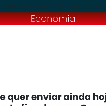
POLÍCIA
BLOGS
BRASIL
TV PAJUÇARA
TUDO POP
Economia
ue quer enviar ainda h