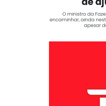
de aj
O ministro da Faze
encaminhar, ainda nesta
apesar d