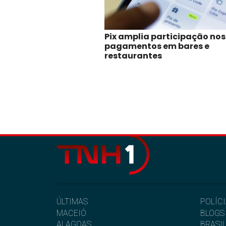
Pix amplia participação nos
pagamentos em bares e
restaurantes
ÚLTIMAS
POLÍC
MACEIÓ
BLOGS
ALAGOAS
BRASI