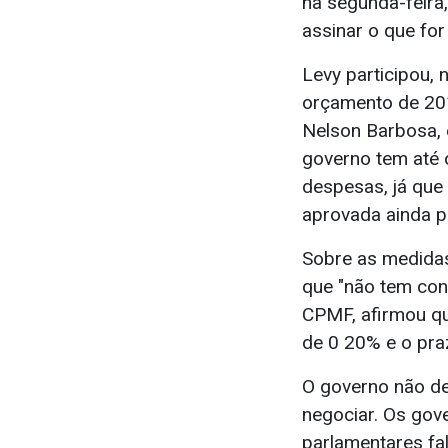
na segunda-feira,
assinar o que for
Levy participou, 
orçamento de 201
Nelson Barbosa, 
governo tem até o
despesas, já que
aprovada ainda p
Sobre as medidas
que "não tem con
CPMF, afirmou qu
de 0 20% e o pra
O governo não de
negociar. Os gov
parlamentares fa