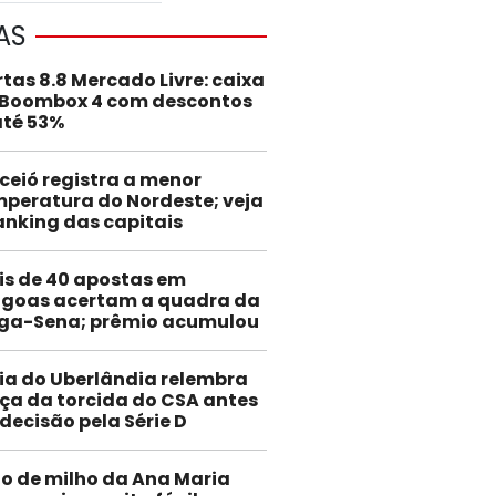
AS
rtas 8.8 Mercado Livre: caixa
 Boombox 4 com descontos
até 53%
eió registra a menor
peratura do Nordeste; veja
anking das capitais
is de 40 apostas em
agoas acertam a quadra da
ga-Sena; prêmio acumulou
ia do Uberlândia relembra
rça da torcida do CSA antes
decisão pela Série D
lo de milho da Ana Maria