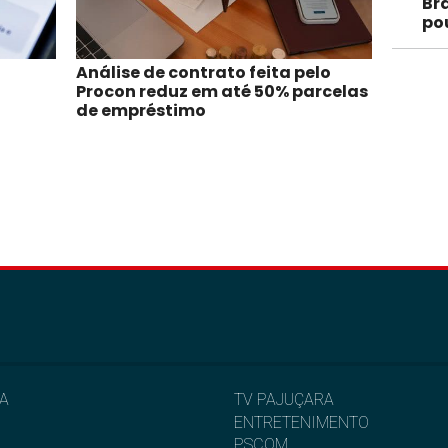
Bra
po
Análise de contrato feita pelo
Procon reduz em até 50% parcelas
de empréstimo
IA
TV PAJUÇARA
ENTRETENIMENTO
L
PSCOM