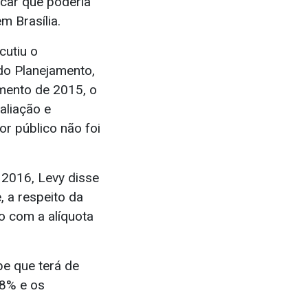
icar que poderia
m Brasília.
cutiu o
do Planejamento,
amento de 2015, o
aliação e
r público não foi
2016, Levy disse
 a respeito da
o com a alíquota
e que terá de
38% e os