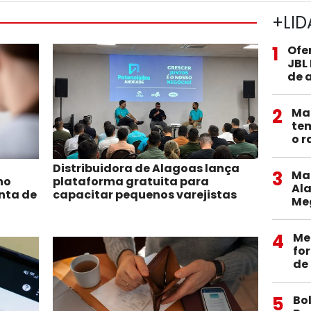
+LID
1
Ofe
JBL
de 
2
Mac
tem
o r
Distribuidora de Alagoas lança
3
Ma
no
plataforma gratuita para
Al
nta de
capacitar pequenos varejistas
Me
4
Me
fo
de 
5
Bo