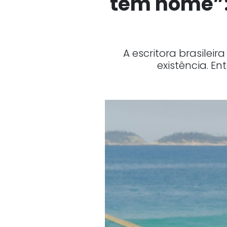
tem nome”: 
A escritora brasile
existência. E