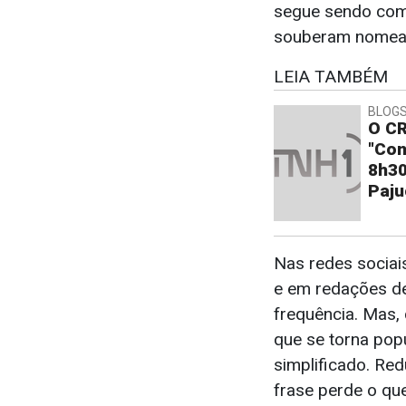
segue sendo com
souberam nomear 
LEIA TAMBÉM
BLOGS
O CR
"Con
8h30
Paju
Nas redes sociai
e em redações de
frequência. Mas
que se torna popu
simplificado. Red
frase perde o que