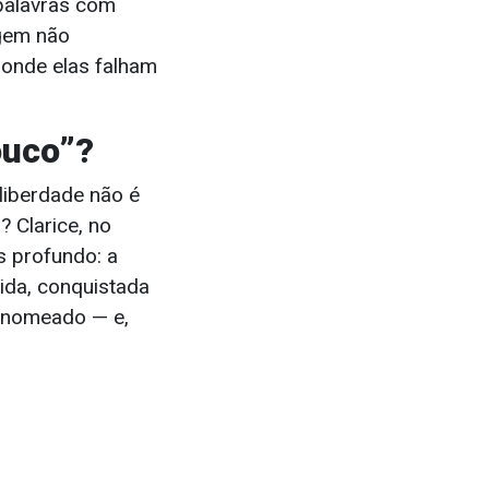
 palavras com
agem não
 onde elas falham
ouco”?
 liberdade não é
 Clarice, no
s profundo: a
nida, conquistada
i nomeado — e,