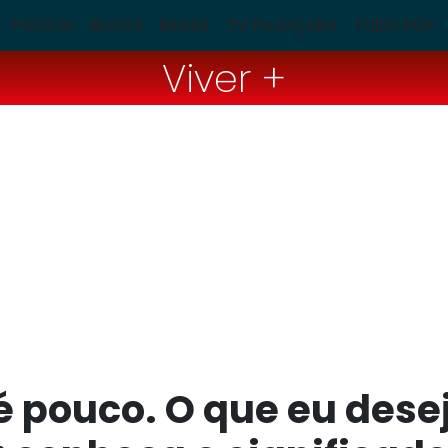
POLÍCIA
BLOGS
BRASIL
TV PAJUÇARA
TUDO POP
Viver +
é pouco. O que eu dese