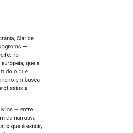
ânia, Clarice
s pogroms —
cife, no
 europeia, que a
 tudo o que
Janeiro em busca
rofissão: a
livros — entre
em da narrativa
, o que é existir,