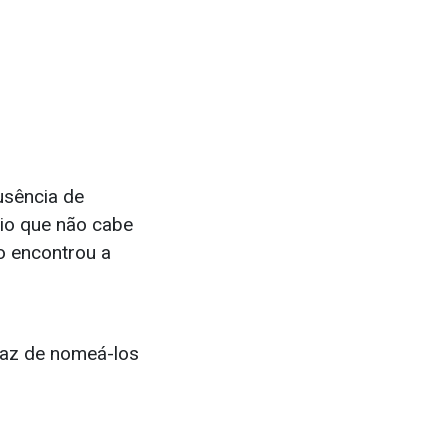
usência de
eio que não cabe
ão encontrou a
paz de nomeá-los