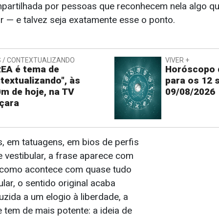
partilhada por pessoas que reconhecem nela algo q
— e talvez seja exatamente esse o ponto.
 / CONTEXTUALIZANDO
VIVER +
EA é tema de
Horóscopo d
textualizando", às
para os 12 
m de hoje, na TV
09/08/2026
çara
s, em tatuagens, em bios de perfis
 vestibular, a frase aparece com
, como acontece com quase tudo
lar, o sentido original acaba
uzida a um elogio à liberdade, a
 tem de mais potente: a ideia de