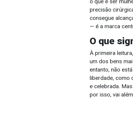
o que é ser mulhe
precisão cirúrgi
consegue alcança
— é a marca centr
O que sig
À primeira leitur
um dos bens mai
entanto, não está
liberdade, como c
e celebrada. Mas 
por isso, vai alé