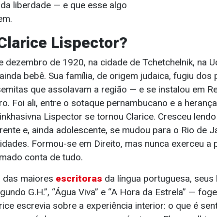
 da liberdade — e que esse algo
em.
Clarice Lispector?
 dezembro de 1920, na cidade de Tchetchelnik, na Ucr
ainda bebê. Sua família, de origem judaica, fugiu do
emitas que assolavam a região — e se instalou em Re
ro. Foi ali, entre o sotaque pernambucano e a herança
nkhasivna Lispector se tornou Clarice. Cresceu lendo
frente e, ainda adolescente, se mudou para o Rio de 
lidades. Formou-se em Direito, mas nunca exerceu a p
tomado conta de tudo.
 das maiores
escritoras
da língua portuguesa, seus 
gundo G.H.”, “Água Viva” e “A Hora da Estrela” — fog
ice escrevia sobre a experiência interior: o que é sentir