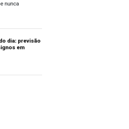
ue nunca
o dia: previsão
signos em