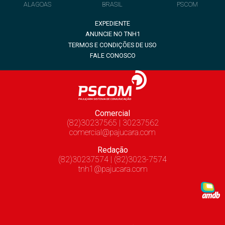
ALAGOAS
BRASIL
PSCOM
EXPEDIENTE
ANUNCIE NO TNH1
TERMOS E CONDIÇÕES DE USO
FALE CONOSCO
Comercial
(82)30237565 | 30237562
comercial@pajucara.com
Redação
(82)30237574 | (82)3023-7574
tnh1@pajucara.com