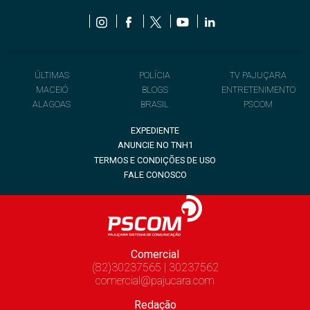
ÚLTIMAS
POLÍCIA
TV PAJUÇARA
MACEIÓ
BLOGS
ENTRETENIMENTO
ALAGOAS
BRASIL
PSCOM
EXPEDIENTE
ANUNCIE NO TNH1
TERMOS E CONDIÇÕES DE USO
FALE CONOSCO
Comercial
(82)30237565 | 30237562
comercial@pajucara.com
Redação