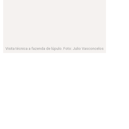
reconhecido como parte da identidade do estado.”
Visita técnica a fazenda de lúpulo. Foto: Julio Vasconcelos