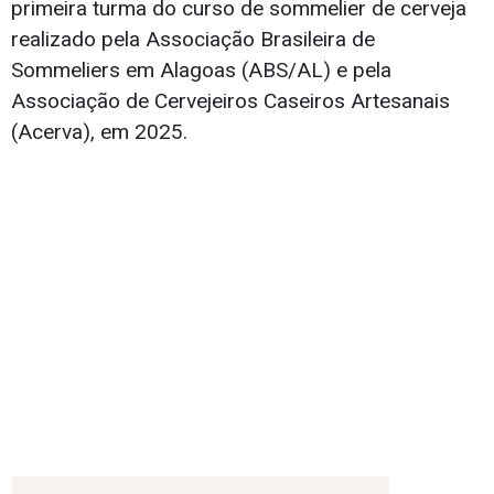
propriedade também é outro destaque.A primeira
cerveja produzida com lúpulo alagoano foi a
Alagoas Local Lager, lançada em 2022 pela
Caatinga Rocks. Já partir do viveiro experimental
que conta com 500 plantas de oito variedades,
surgiu a Righetty IPA, cerveja desenvolvida pela
primeira turma do curso de sommelier de cerveja
realizado pela Associação Brasileira de
Sommeliers em Alagoas (ABS/AL) e pela
Associação de Cervejeiros Caseiros Artesanais
(Acerva), em 2025.