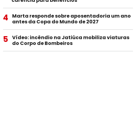
+LIDAS
1
Por que recebemos tantas ligações
indesejadas? E como evitar esse tipo de
chamada?
2
Projeto aumenta valor para isenção de IPI na
compra de carros por pessoas com deficiência
3
INSS amplia lista de doenças que dispensam
carência para benefícios
4
Marta responde sobre aposentadoria um ano
antes da Copa do Mundo de 2027
5
Vídeo: incêndio na Jatiúca mobiliza viaturas
do Corpo de Bombeiros