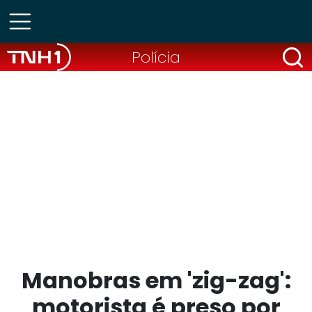
Polícia
Manobras em 'zig-zag':
motorista é preso por