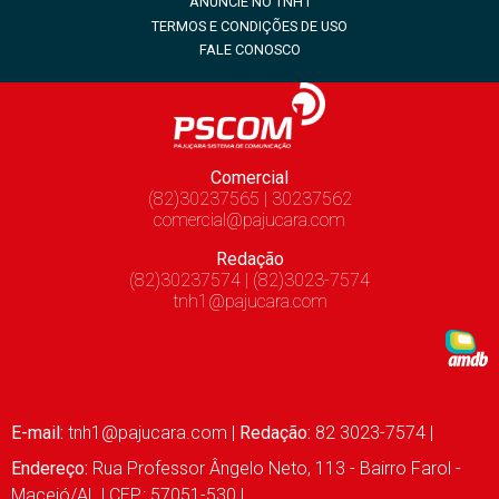
ANUNCIE NO TNH1
TERMOS E CONDIÇÕES DE USO
FALE CONOSCO
Comercial
(82)30237565 | 30237562
comercial@pajucara.com
Redação
(82)30237574 | (82)3023-7574
tnh1@pajucara.com
E-mail:
tnh1@pajucara.com
|
Redação:
82 3023-7574 |
Endereço:
Rua Professor Ângelo Neto, 113 - Bairro Farol -
Maceió/AL | CEP.: 57051-530 |