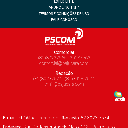
EXPEDIENTE
ANUNCIE NO TNH1
TERMOS E CONDIÇÕES DE USO
FALE CONOSCO
Comercial
(82)30237565 | 30237562
comercial@pajucara.com
Redação
(82)30237574 | (82)3023-7574
tnh1@pajucara.com
E-mail:
tnh1@pajucara.com
|
Redação:
82 3023-7574 |
Endereço:
Rua Professor Ângelo Neto, 113 - Bairro Farol -