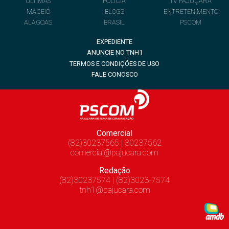
ÚLTIMAS
POLÍCIA
TV PAJUÇARA
MACEIÓ
BLOGS
ENTRETENIMENTO
ALAGOAS
BRASIL
PSCOM
EXPEDIENTE
ANUNCIE NO TNH1
TERMOS E CONDIÇÕES DE USO
FALE CONOSCO
Comercial
(82)30237565 | 30237562
comercial@pajucara.com
Redação
(82)30237574 | (82)3023-7574
tnh1@pajucara.com