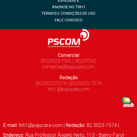
EXPEDIENTE
ANUNCIE NO TNH1
TERMOS E CONDIÇÕES DE USO
FALE CONOSCO
Comercial
(82)30237565 | 30237562
comercial@pajucara.com
Redação
(82)30237574 | (82)3023-7574
tnh1@pajucara.com
E-mail:
tnh1@pajucara.com
|
Redação:
82 3023-7574 |
Endereço:
Rua Professor Ângelo Neto, 113 - Bairro Farol -