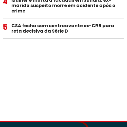
4
Mulher é morta a facadas em Jundiá; ex-
marido suspeito morre em acidente após o
crime
5
CSA fecha com centroavante ex-CRB para
reta decisiva da Série D