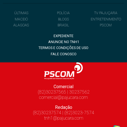
ÚLTIMAS
POLÍCIA
TV PAJUÇARA
MACEIÓ
BLOGS
ENTRETENIMENTO
ALAGOAS
BRASIL
PSCOM
EXPEDIENTE
ANUNCIE NO TNH1
TERMOS E CONDIÇÕES DE USO
FALE CONOSCO
Comercial
(82)30237565 | 30237562
comercial@pajucara.com
Redação
(82)30237574 | (82)3023-7574
tnh1@pajucara.com