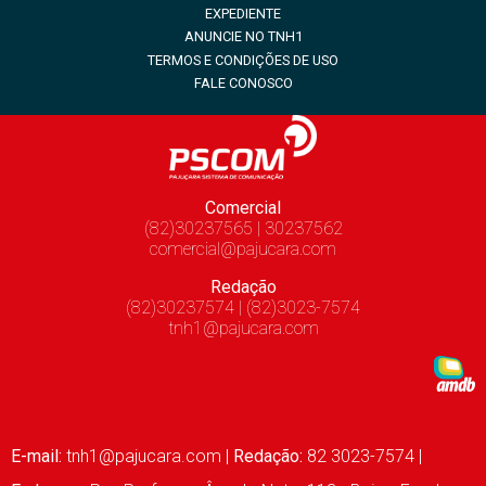
EXPEDIENTE
ANUNCIE NO TNH1
TERMOS E CONDIÇÕES DE USO
FALE CONOSCO
Comercial
(82)30237565 | 30237562
comercial@pajucara.com
Redação
(82)30237574 | (82)3023-7574
tnh1@pajucara.com
E-mail:
tnh1@pajucara.com
|
Redação:
82 3023-7574 |