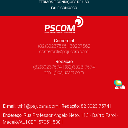
TERMOS E CONDIÇÕES DE USO
FALE CONOSCO
Comercial
(82)30237565 | 30237562
comercial@pajucara.com
Redação
(82)30237574 | (82)3023-7574
tnh1@pajucara.com
E-mail:
tnh1@pajucara.com
|
Redação:
82 3023-7574 |
Endereço:
Rua Professor Ângelo Neto, 113 - Bairro Farol -
Maceió/AL | CEP.: 57051-530 |