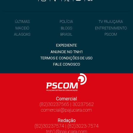
ÚLTIMAS
POLÍCIA
TV PAJUÇARA
MACEIÓ
BLOGS
ENTRETENIMENTO
ALAGOAS
BRASIL
PSCOM
EXPEDIENTE
ANUNCIE NO TNH1
TERMOS E CONDIÇÕES DE USO
FALE CONOSCO
Comercial
(82)30237565 | 30237562
comercial@pajucara.com
Redação
(82)30237574 | (82)3023-7574
tnh1@pajucara.com