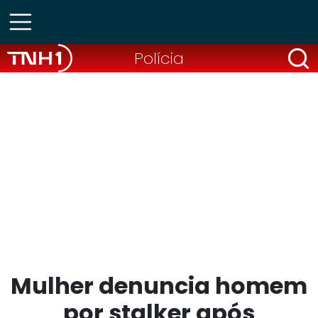
Polícia
Mulher denuncia homem
por stalker após