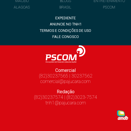
MACEIÓ
BLOGS
ENTRETENIMENTO
ALAGOAS
BRASIL
PSCOM
EXPEDIENTE
ANUNCIE NO TNH1
TERMOS E CONDIÇÕES DE USO
FALE CONOSCO
Comercial
(82)30237565 | 30237562
comercial@pajucara.com
Redação
(82)30237574 | (82)3023-7574
tnh1@pajucara.com