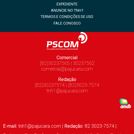
EXPEDIENTE
ANUNCIE NO TNH1
TERMOS E CONDIÇÕES DE USO
FALE CONOSCO
Comercial
(82)30237565 | 30237562
comercial@pajucara.com
Redação
(82)30237574 | (82)3023-7574
tnh1@pajucara.com
E-mail:
tnh1@pajucara.com
|
Redação:
82 3023-7574 |