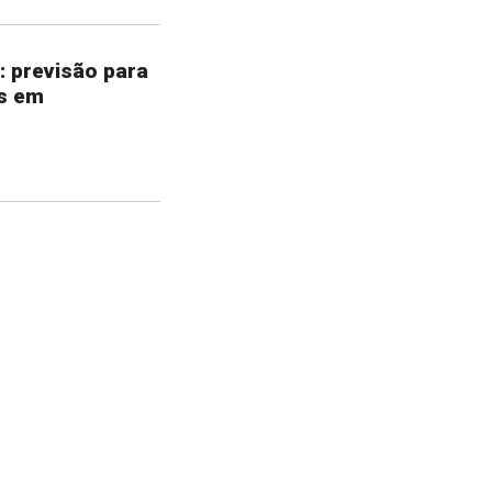
: previsão para
s em