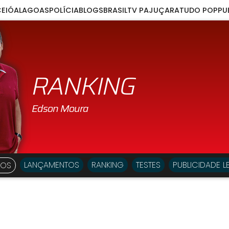
EIÓ
ALAGOAS
POLÍCIA
BLOGS
BRASIL
TV PAJUÇARA
TUDO POP
PU
RANKING
LANÇAMENTOS
RANKING
TESTES
PUBLICIDADE L
EOS