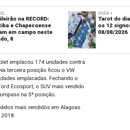
BOL
VIVER +
ileirão na RECORD:
Tarot do dia
tiba e Chapecoense
os 12 signo
ram em campo neste
08/08/2026
do, 8
olet emplacou 174 unidades contra
Na terceira posição ficou o VW
idades emplacadas. Fechando o
ord Ecosport, o SUV mais vendido
Compass na 5ª posição.
odelos mais vendidos em Alagoas
 2018: