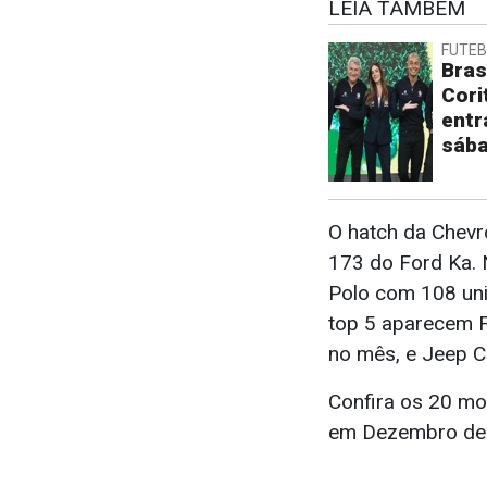
LEIA TAMBÉM
FUTE
Bras
Cori
ent
sába
O hatch da Chevr
173 do Ford Ka. 
Polo com 108 un
top 5 aparecem F
no mês, e Jeep 
Confira os 20 m
em Dezembro de