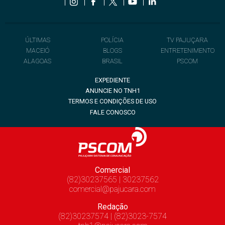
ÚLTIMAS
POLÍCIA
TV PAJUÇARA
MACEIÓ
BLOGS
ENTRETENIMENTO
ALAGOAS
BRASIL
PSCOM
EXPEDIENTE
ANUNCIE NO TNH1
TERMOS E CONDIÇÕES DE USO
FALE CONOSCO
Comercial
(82)30237565 | 30237562
comercial@pajucara.com
Redação
(82)30237574 | (82)3023-7574