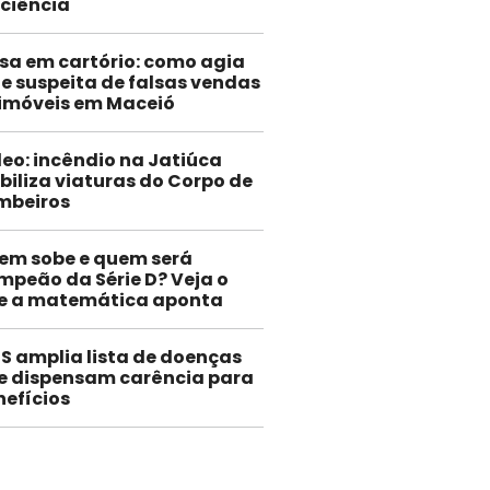
iciência
sa em cartório: como agia
e suspeita de falsas vendas
 imóveis em Maceió
eo: incêndio na Jatiúca
iliza viaturas do Corpo de
mbeiros
em sobe e quem será
mpeão da Série D? Veja o
e a matemática aponta
SS amplia lista de doenças
e dispensam carência para
nefícios