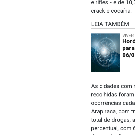
e rifles - e de 1
crack e cocaína.
LEIA TAMBÉM
VIVER 
Horó
para
06/0
As cidades com m
recolhidas foram
ocorrências cada
Arapiraca, com t
total de drogas, 
percentual, com 