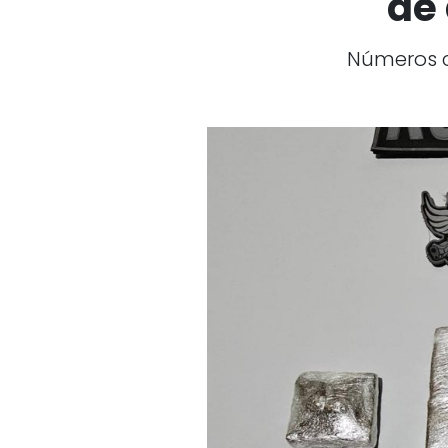
de
Números c