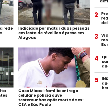
def
2
Pre
red
de
a rede
Indiciado por matar duas pessoas
e
em festa de réveillon é preso em
3
Víd
Alagoas
mob
Bo
4
Qu
ca
qu
5
IN
qu
be
ita
Caso Micael: família entrega
ntes
celular e polícia ouve
ó
testemunhas após morte de ex-
CSA e São Paulo