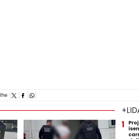
ilhe
+LID
1
Pro
ise
car