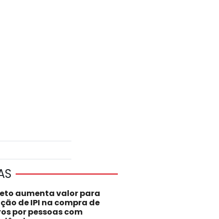
AS
jeto aumenta valor para
nção de IPI na compra de
ros por pessoas com