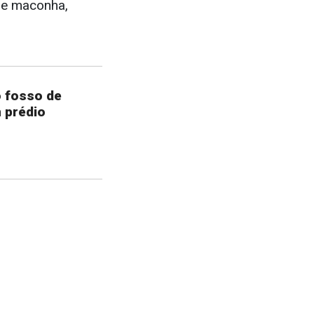
 de maconha,
o fosso de
 prédio