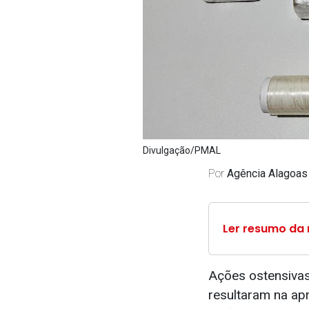
Divulgação/PMAL
Por
Agência Alagoas
Ler resumo da 
Ações ostensivas 
resultaram na ap