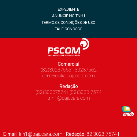
EXPEDIENTE
ANUNCIE NO TNH1
TERMOS E CONDIÇÕES DE USO
FALE CONOSCO
Comercial
(82)30237565 | 30237562
comercial@pajucara.com
Redação
(82)30237574 | (82)3023-7574
tnh1@pajucara.com
E-mail:
tnh1@pajucara.com
|
Redação:
82 3023-7574 |