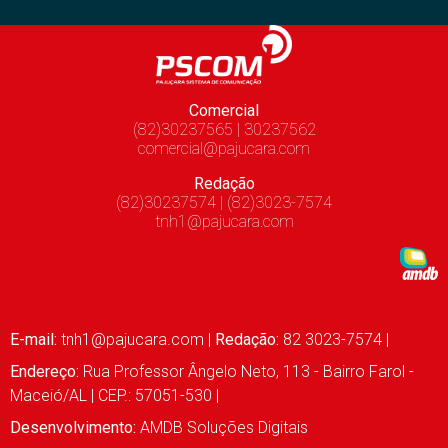
Comercial
(82)30237565 | 30237562
comercial@pajucara.com
Redação
(82)30237574 | (82)3023-7574
tnh1@pajucara.com
E-mail:
tnh1@pajucara.com
|
Redação:
82 3023-7574 |
Endereço:
Rua Professor Ângelo Neto, 113 - Bairro Farol -
Maceió/AL | CEP.: 57051-530 |
Desenvolvimento:
AMDB Soluções Digitais