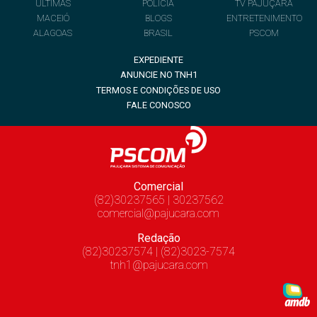
ÚLTIMAS
POLÍCIA
TV PAJUÇARA
MACEIÓ
BLOGS
ENTRETENIMENTO
ALAGOAS
BRASIL
PSCOM
EXPEDIENTE
ANUNCIE NO TNH1
TERMOS E CONDIÇÕES DE USO
FALE CONOSCO
Comercial
(82)30237565 | 30237562
comercial@pajucara.com
Redação
(82)30237574 | (82)3023-7574
tnh1@pajucara.com