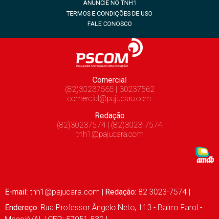
ANUNCIE NO TNH1
TERMOS E CONDIÇÕES DE USO
FALE CONOSCO
Comercial
(82)30237565 | 30237562
comercial@pajucara.com
Redação
(82)30237574 | (82)3023-7574
tnh1@pajucara.com
E-mail:
tnh1@pajucara.com
|
Redação:
82 3023-7574 |
Endereço:
Rua Professor Ângelo Neto, 113 - Bairro Farol -