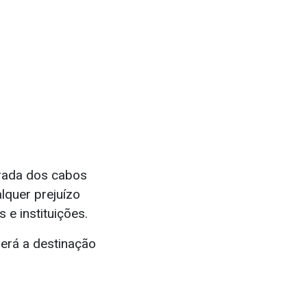
irada dos cabos
lquer prejuízo
e instituições.
berá a destinação