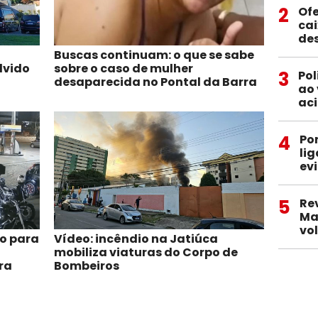
2
Ofe
ca
de
Buscas continuam: o que se sabe
lvido
sobre o caso de mulher
3
Pol
desaparecida no Pontal da Barra
ao 
aci
4
Po
li
ev
5
Re
Ma
vo
o para
Vídeo: incêndio na Jatiúca
mobiliza viaturas do Corpo de
ra
Bombeiros