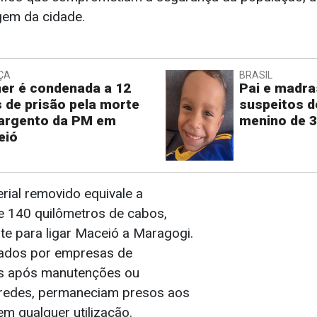
gem da cidade.
ÇA
BRASIL
er é condenada a 12
Pai e madra
 de prisão pela morte
suspeitos d
argento da PM em
menino de 3
eió
rial removido equivale a
 140 quilômetros de cabos,
te para ligar Maceió a Maragogi.
nados por empresas de
s após manutenções ou
 redes, permaneciam presos aos
 qualquer utilização.