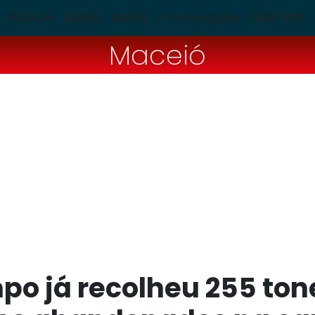
POLÍCIA
BLOGS
BRASIL
TV PAJUÇARA
TUDO POP
Maceió
po já recolheu 255 to