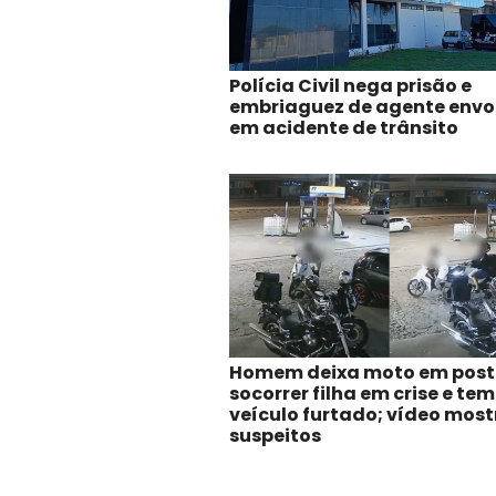
Polícia Civil nega prisão e
embriaguez de agente envo
em acidente de trânsito
Homem deixa moto em post
socorrer filha em crise e tem
veículo furtado; vídeo most
suspeitos