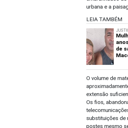
urbana e a paisa
LEIA TAMBÉM
JUSTI
Mulh
anos
de s
Mac
O volume de mate
aproximadamente
extensão suficien
Os fios, abando
telecomunicaçõe
substituições de
postes mesmo sem