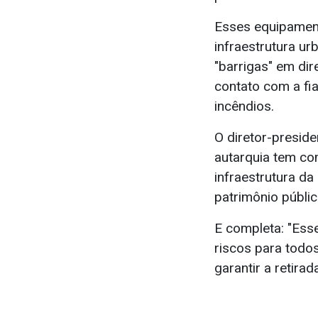
Esses equipamen
infraestrutura u
"barrigas" em di
contato com a fia
incêndios.
O diretor-preside
autarquia tem com
infraestrutura d
patrimônio públic
E completa: "Ess
riscos para todos
garantir a retira