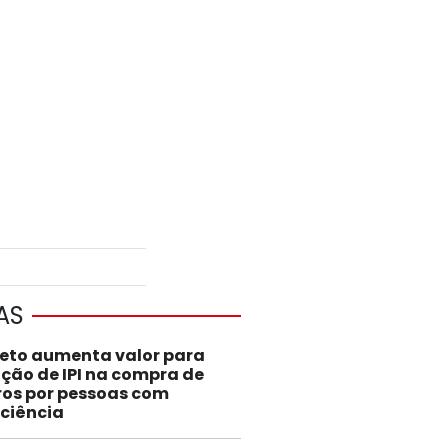
AS
jeto aumenta valor para
nção de IPI na compra de
ros por pessoas com
iciência