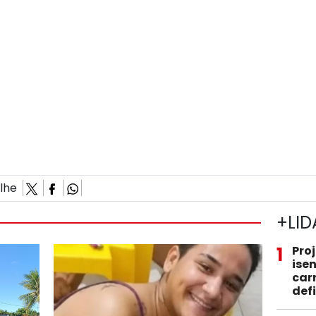
ilhe
+LID
1
Pro
ise
car
def