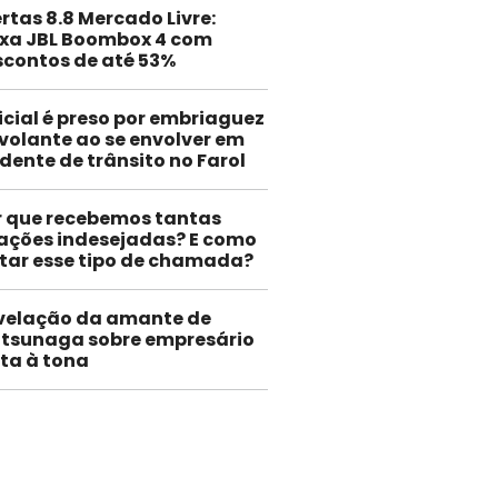
rtas 8.8 Mercado Livre:
ixa JBL Boombox 4 com
scontos de até 53%
icial é preso por embriaguez
volante ao se envolver em
dente de trânsito no Farol
r que recebemos tantas
gações indesejadas? E como
itar esse tipo de chamada?
velação da amante de
tsunaga sobre empresário
lta à tona