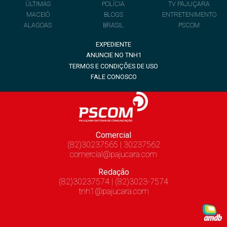
ÚLTIMAS
POLÍCIA
TV PAJUÇARA
MACEIÓ
BLOGS
ENTRETENIMENTO
ALAGOAS
BRASIL
PSCOM
EXPEDIENTE
ANUNCIE NO TNH1
TERMOS E CONDIÇÕES DE USO
FALE CONOSCO
Comercial
(82)30237565 | 30237562
comercial@pajucara.com
Redação
(82)30237574 | (82)3023-7574
tnh1@pajucara.com