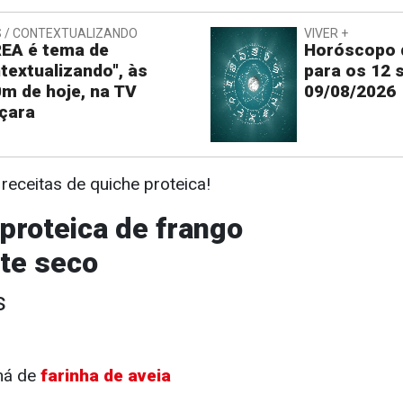
 / CONTEXTUALIZANDO
VIVER +
EA é tema de
Horóscopo d
textualizando", às
para os 12 
m de hoje, na TV
09/08/2026
çara
 receitas de quiche proteica!
 proteica de frango
te seco
s
chá de
farinha de aveia