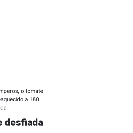
temperos, o tomate
reaquecido a 180
ida.
e desfiada