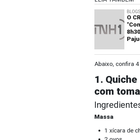
BLOGS
O CR
"Con
8h30
Paju
Abaixo, confira 4
1. Quiche
com toma
Ingrediente
Massa
1 xícara de 
2 ovos