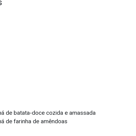
s
chá de batata-doce cozida e amassada
chá de farinha de amêndoas