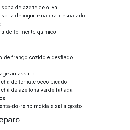
 sopa de azeite de oliva
 sopa de iogurte natural desnatado
al
chá de fermento químico
o de frango cozido e desfiado
tage amassado
e chá de tomate seco picado
 chá de azeitona verde fatiada
ada
enta-do-reino moída e sal a gosto
eparo