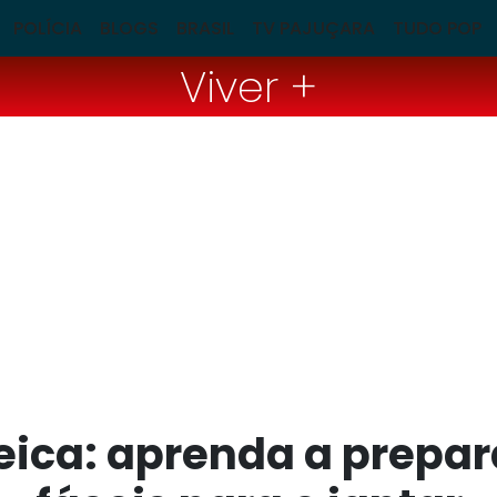
POLÍCIA
BLOGS
BRASIL
TV PAJUÇARA
TUDO POP
Viver +
eica: aprenda a prepara