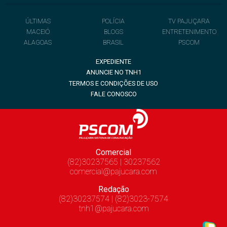
ÚLTIMAS
POLÍCIA
TV PAJUÇARA
MACEIÓ
BLOGS
ENTRETENIMENTO
ALAGOAS
BRASIL
PSCOM
EXPEDIENTE
ANUNCIE NO TNH1
TERMOS E CONDIÇÕES DE USO
FALE CONOSCO
Comercial
(82)30237565 | 30237562
comercial@pajucara.com
Redação
(82)30237574 | (82)3023-7574
tnh1@pajucara.com