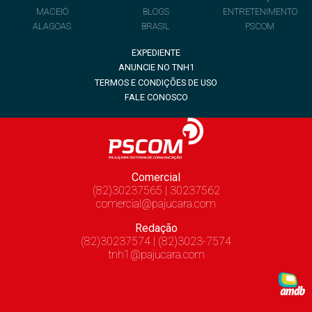
MACEIÓ
BLOGS
ENTRETENIMENTO
ALAGOAS
BRASIL
PSCOM
EXPEDIENTE
ANUNCIE NO TNH1
TERMOS E CONDIÇÕES DE USO
FALE CONOSCO
Comercial
(82)30237565 | 30237562
comercial@pajucara.com
Redação
(82)30237574 | (82)3023-7574
tnh1@pajucara.com