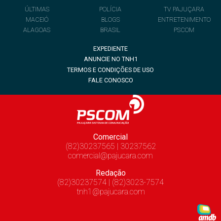
ÚLTIMAS
POLÍCIA
TV PAJUÇARA
MACEIÓ
BLOGS
ENTRETENIMENTO
ALAGOAS
BRASIL
PSCOM
EXPEDIENTE
ANUNCIE NO TNH1
TERMOS E CONDIÇÕES DE USO
FALE CONOSCO
Comercial
(82)30237565 | 30237562
comercial@pajucara.com
Redação
(82)30237574 | (82)3023-7574
tnh1@pajucara.com