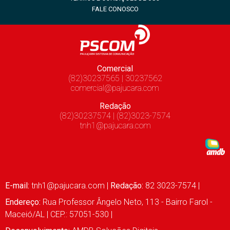
FALE CONOSCO
Comercial
(82)30237565 | 30237562
comercial@pajucara.com
Redação
(82)30237574 | (82)3023-7574
tnh1@pajucara.com
E-mail:
tnh1@pajucara.com
|
Redação:
82 3023-7574 |
Endereço:
Rua Professor Ângelo Neto, 113 - Bairro Farol -
Maceió/AL | CEP.: 57051-530 |