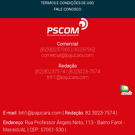
TERMOS E CONDIÇÕES DE USO
FALE CONOSCO
Comercial
(82)30237565 | 30237562
comercial@pajucara.com
Redação
(82)30237574 | (82)3023-7574
tnh1@pajucara.com
E-mail:
tnh1@pajucara.com
|
Redação:
82 3023-7574 |
Endereço:
Rua Professor Ângelo Neto, 113 - Bairro Farol -
Maceió/AL | CEP.: 57051-530 |