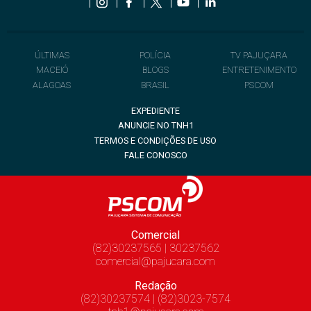
ÚLTIMAS
POLÍCIA
TV PAJUÇARA
MACEIÓ
BLOGS
ENTRETENIMENTO
ALAGOAS
BRASIL
PSCOM
EXPEDIENTE
ANUNCIE NO TNH1
TERMOS E CONDIÇÕES DE USO
FALE CONOSCO
Comercial
(82)30237565 | 30237562
comercial@pajucara.com
Redação
(82)30237574 | (82)3023-7574