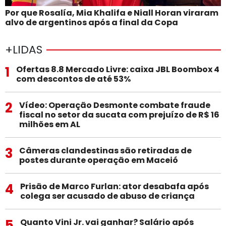
Por que Rosalía, Mia Khalifa e Niall Horan viraram
alvo de argentinos após a final da Copa
+LIDAS
1
Ofertas 8.8 Mercado Livre: caixa JBL Boombox 4
com descontos de até 53%
2
Vídeo: Operação Desmonte combate fraude
fiscal no setor da sucata com prejuízo de R$ 16
milhões em AL
3
Câmeras clandestinas são retiradas de
postes durante operação em Maceió
4
Prisão de Marco Furlan: ator desabafa após
colega ser acusado de abuso de criança
5
Quanto Vini Jr. vai ganhar? Salário após