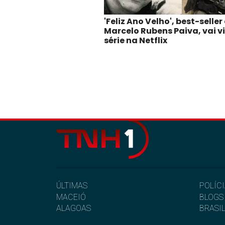
'Feliz Ano Velho', best-seller
Marcelo Rubens Paiva, vai v
série na Netflix
ÚLTIMAS
POLÍC
MACEIÓ
BLOGS
ALAGOAS
BRASI