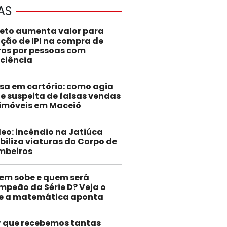
AS
jeto aumenta valor para
nção de IPI na compra de
ros por pessoas com
iciência
sa em cartório: como agia
e suspeita de falsas vendas
 imóveis em Maceió
eo: incêndio na Jatiúca
iliza viaturas do Corpo de
mbeiros
em sobe e quem será
mpeão da Série D? Veja o
e a matemática aponta
r que recebemos tantas