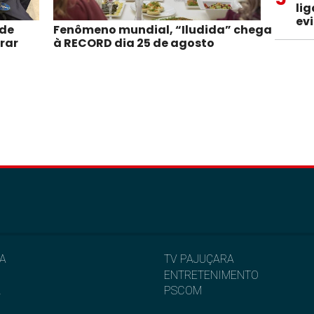
li
ev
 de
Fenômeno mundial, “Iludida” chega
irar
à RECORD dia 25 de agosto
IA
TV PAJUÇARA
ENTRETENIMENTO
L
PSCOM