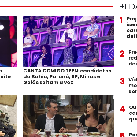
+LID
1
Pro
ise
car
def
2
Pre
red
de
a
CANTA COMIGO TEEN: candidatos
oite
da Bahia, Paraná, SP, Minas e
3
Víd
Goiás soltam a voz
mob
Bo
4
Qu
ca
qu
5
Po