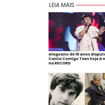
LEIA MAIS
Alagoano de 16 anos disput
Canta Comigo Teen hoje à n
na RECORD