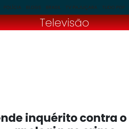
POLÍCIA
BLOGS
BRASIL
TV PAJUÇARA
TUDO POP
Televisão
nde inquérito contra o