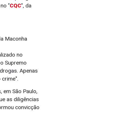
no "
CQC
", da
 da Maconha
alizado no
u o Supremo
 drogas. Apenas
o crime".
s, em São Paulo,
ue as diligências
formou convicção