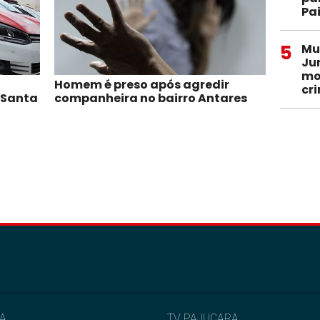
Pa
5
Mu
Ju
mo
Homem é preso após agredir
cr
 Santa
companheira no bairro Antares
IA
TV PAJUÇARA