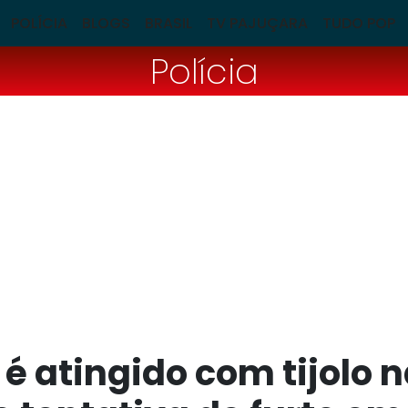
POLÍCIA
BLOGS
BRASIL
TV PAJUÇARA
TUDO POP
Polícia
 é atingido com tijolo 