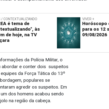
 / CONTEXTUALIZANDO
VIVER +
EA é tema de
Horóscopo d
textualizando", às
para os 12 
m de hoje, na TV
09/08/2026
çara
ormações da Polícia Militar, o
 abordar e conter dois suspeitos
 equipes da Força Tática do 13º
abordagem, populares se
ntaram agredir os suspeitos. Em
, um dos homens acabou sendo
ijolo na região da cabeça.