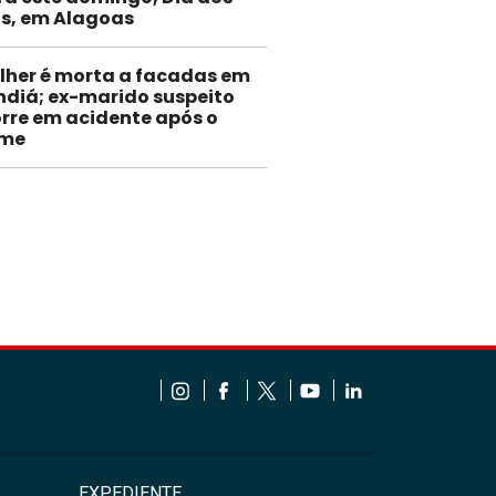
is, em Alagoas
lher é morta a facadas em
ndiá; ex-marido suspeito
rre em acidente após o
ime
EXPEDIENTE