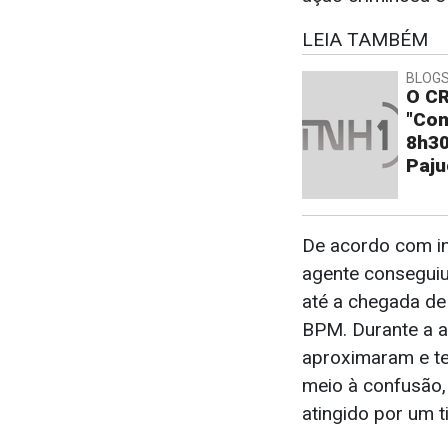
LEIA TAMBÉM
BLOGS
O CR
"Con
8h30
Paju
De acordo com inf
agente conseguiu
até a chegada de
BPM. Durante a 
aproximaram e te
meio à confusão
atingido por um t