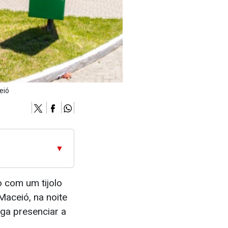
eió
▼
o com um tijolo
Maceió, na noite
lga presenciar a