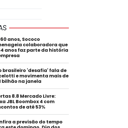
AS
 60 anos, Sococo
enageia colaboradora que
54 anos faz parte da história
empresa
o brasileiro 'desafia' fala de
elotti e movimenta mais de
1 bilhão na janela
rtas 8.8 Mercado Livre:
ixa JBL Boombox 4 com
scontos de até 53%
nfira a previsão do tempo
ra este domingo, Dia dos