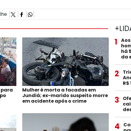
ilhe
+LID
1
Aos
hom
há 
da 
2
Tri
Anc
R$ 
 para
Mulher é morta a facadas em
mpo
Jundiá; ex-marido suspeito morre
3
Ofe
em acidente após o crime
ca
de
4
Co
pa