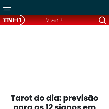
Viver +
Tarot do dia: previsão
para os 12 signos em