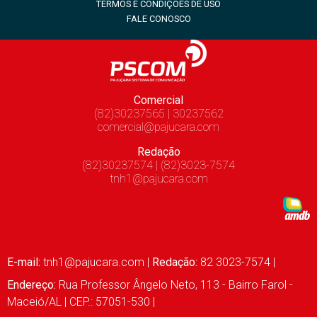
TERMOS E CONDIÇÕES DE USO
FALE CONOSCO
Comercial
(82)30237565 | 30237562
comercial@pajucara.com
Redação
(82)30237574 | (82)3023-7574
tnh1@pajucara.com
E-mail:
tnh1@pajucara.com
|
Redação:
82 3023-7574 |
Endereço:
Rua Professor Ângelo Neto, 113 - Bairro Farol -
Maceió/AL | CEP.: 57051-530 |