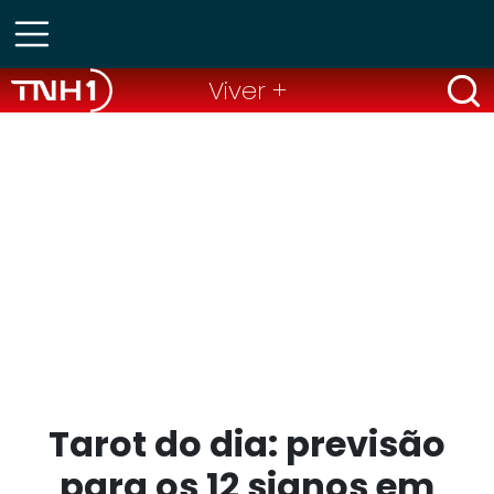
Viver +
Tarot do dia: previsão
para os 12 signos em