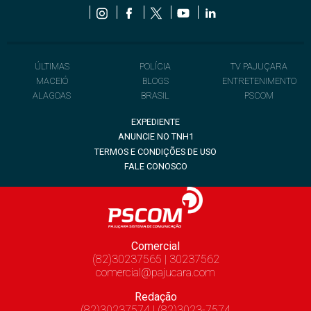
ÚLTIMAS
POLÍCIA
TV PAJUÇARA
MACEIÓ
BLOGS
ENTRETENIMENTO
ALAGOAS
BRASIL
PSCOM
EXPEDIENTE
ANUNCIE NO TNH1
TERMOS E CONDIÇÕES DE USO
FALE CONOSCO
Comercial
(82)30237565 | 30237562
comercial@pajucara.com
Redação
(82)30237574 | (82)3023-7574