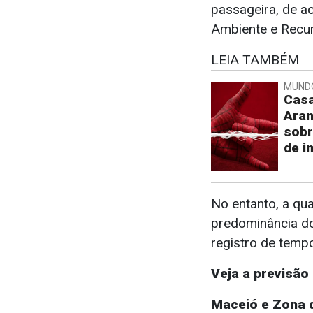
passageira, de a
Ambiente e Recur
LEIA TAMBÉM
MUND
Cas
Aran
sobr
de i
No entanto, a qua
predominância do
registro de tempo
Veja a previsão 
Maceió e Zona 