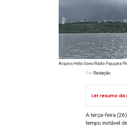
Arquivo/Hélio Góes/Rádio Pajuçara F
Por
Redação
Ler resumo da 
A terça-feira (2
tempo instável d