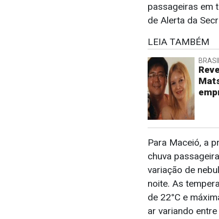
passageiras em t
de Alerta da Sec
LEIA TAMBÉM
BRASI
Reve
Mat
empr
Para Maceió, a pr
chuva passageira
variação de nebu
noite. As temper
de 22°C e máxima
ar variando entr