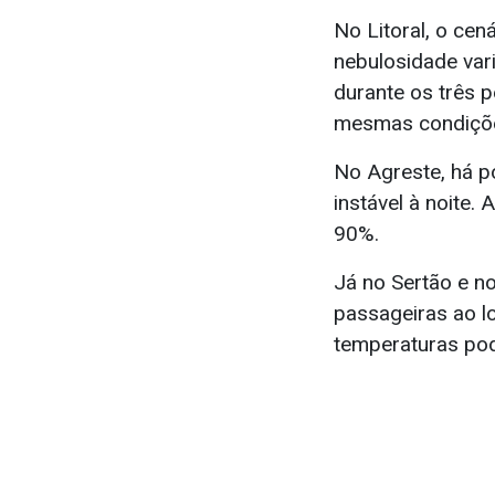
No Litoral, o cen
nebulosidade var
durante os três 
mesmas condições
No Agreste, há p
instável à noite
90%.
Já no Sertão e n
passageiras ao l
temperaturas po