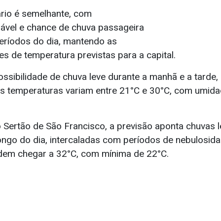
ário é semelhante, com
iável e chance de chuva passageira
períodos do dia, mantendo as
 de temperatura previstas para a capital.
ossibilidade de chuva leve durante a manhã e a tard
. As temperaturas variam entre 21°C e 30°C, com umid
o Sertão de São Francisco, a previsão aponta chuvas l
ongo do dia, intercaladas com períodos de nebulosida
dem chegar a 32°C, com mínima de 22°C.