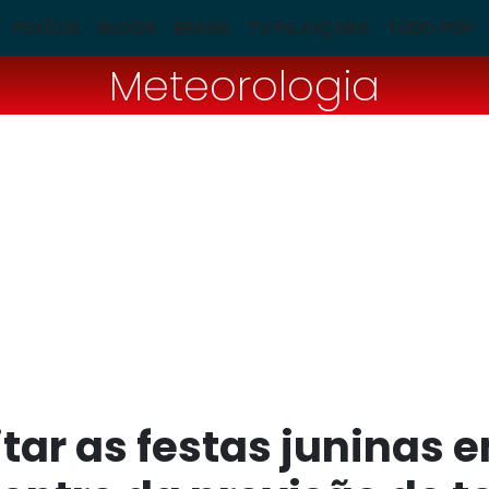
POLÍCIA
BLOGS
BRASIL
TV PAJUÇARA
TUDO POP
Meteorologia
itar as festas juninas 