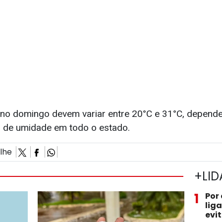
no domingo devem variar entre 20°C e 31°C, depende
s de umidade em todo o estado.
ilhe
+LID
1
Por
lig
evi