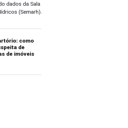
do dados da Sala
ídricos (Semarh).
rtório: como
uspeita de
as de imóveis