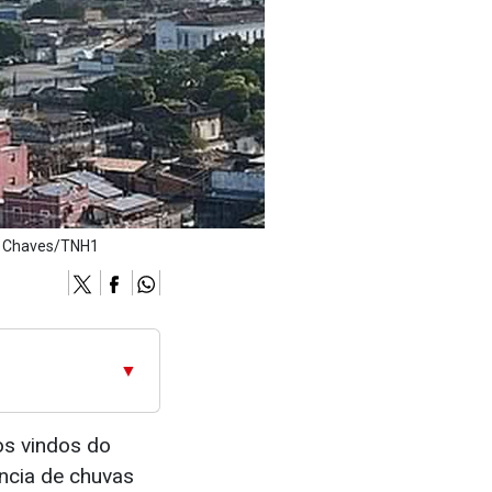
éo Chaves/TNH1
▼
os vindos do
ncia de chuvas