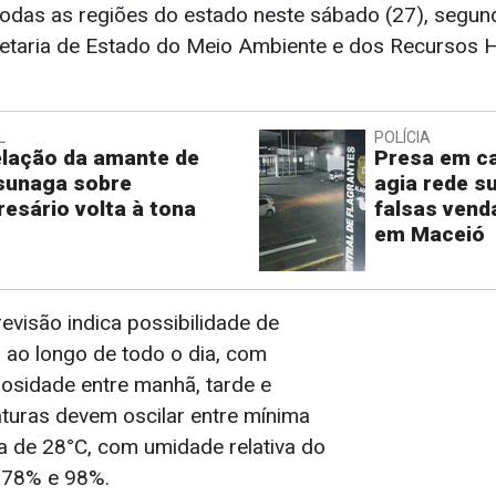
odas as regiões do estado neste sábado (27), segun
retaria de Estado do Meio Ambiente e dos Recursos H
L
POLÍCIA
lação da amante de
Presa em ca
sunaga sobre
agia rede s
esário volta à tona
falsas vend
em Maceió
evisão indica possibilidade de
 ao longo de todo o dia, com
losidade entre manhã, tarde e
aturas devem oscilar entre mínima
 de 28°C, com umidade relativa do
e 78% e 98%.