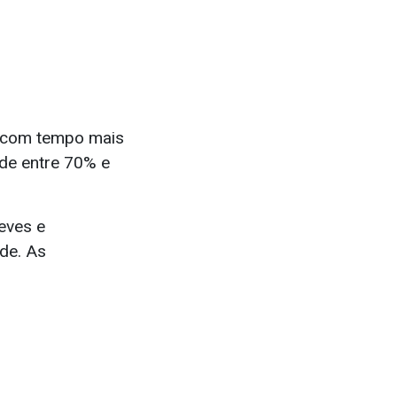
e, com tempo mais
ade entre 70% e
eves e
de. As