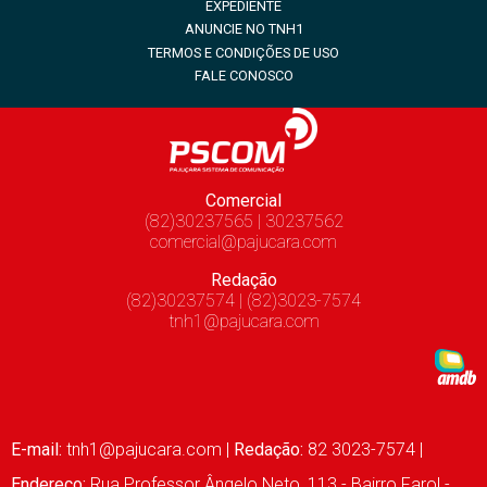
EXPEDIENTE
ANUNCIE NO TNH1
TERMOS E CONDIÇÕES DE USO
FALE CONOSCO
Comercial
(82)30237565 | 30237562
comercial@pajucara.com
Redação
(82)30237574 | (82)3023-7574
tnh1@pajucara.com
E-mail:
tnh1@pajucara.com
|
Redação:
82 3023-7574 |
Endereço:
Rua Professor Ângelo Neto, 113 - Bairro Farol -